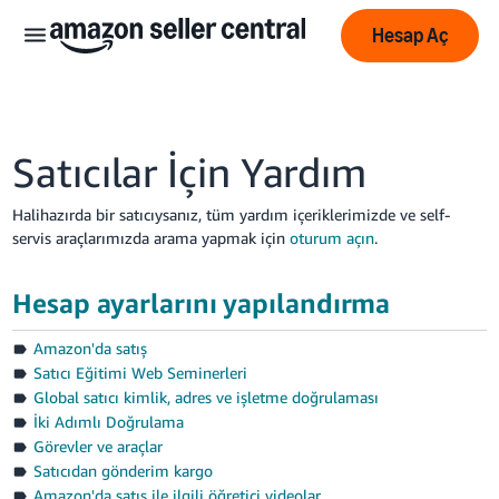
Hesap Aç
Satıcılar İçin Yardım
Halihazırda bir satıcıysanız, tüm yardım içeriklerimizde ve self-
servis araçlarımızda arama yapmak için
oturum açın
.
中
文
Hesap ayarlarını yapılandırma
-
CN
Amazon'da satış
Satıcı Eğitimi Web Seminerleri
English
Global satıcı kimlik, adres ve işletme doğrulaması
- GB
İki Adımlı Doğrulama
Görevler ve araçlar
Deutsch
Satıcıdan gönderim kargo
- DE
Amazon'da satış ile ilgili öğretici videolar