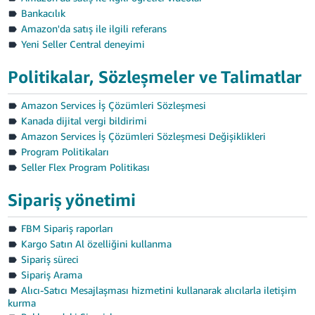
Bankacılık
Türk
Amazon'da satış ile ilgili referans
- TR
Yeni Seller Central deneyimi
Politikalar, Sözleşmeler ve Talimatlar
Türk
Amazon Services İş Çözümleri Sözleşmesi
Kanada dijital vergi bildirimi
Giriş
Amazon Services İş Çözümleri Sözleşmesi Değişiklikleri
yap
Program Politikaları
Seller Flex Program Politikası
Hesap
Aç
Sipariş yönetimi
FBM Sipariş raporları
Kargo Satın Al özelliğini kullanma
Sipariş süreci
Sipariş Arama
Alıcı-Satıcı Mesajlaşması hizmetini kullanarak alıcılarla iletişim
kurma