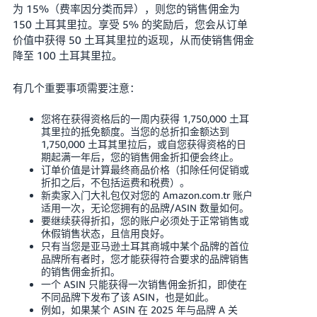
为 15%（费率因分类而异），则您的销售佣金为
150 土耳其里拉。享受 5% 的奖励后，您会从订单
价值中获得 50 土耳其里拉的返现，从而使销售佣金
降至 100 土耳其里拉。
有几个重要事项需要注意：
您将在获得资格后的一周内获得 1,750,000 土耳
其里拉的抵免额度。当您的总折扣金额达到
1,750,000 土耳其里拉后，或自您获得资格的日
期起满一年后，您的销售佣金折扣便会终止。
订单价值是计算最终商品价格（扣除任何促销或
折扣之后，不包括运费和税费）。
新卖家入门大礼包仅对您的 Amazon.com.tr 账户
适用一次，无论您拥有的品牌/ASIN 数量如何。
要继续获得折扣，您的账户必须处于正常销售或
休假销售状态，且信用良好。
只有当您是亚马逊土耳其商城中某个品牌的首位
品牌所有者时，您才能获得符合要求的品牌销售
的销售佣金折扣。
一个 ASIN 只能获得一次销售佣金折扣，即使在
不同品牌下发布了该 ASIN，也是如此。
例如，如果某个 ASIN 在 2025 年与品牌 A 关