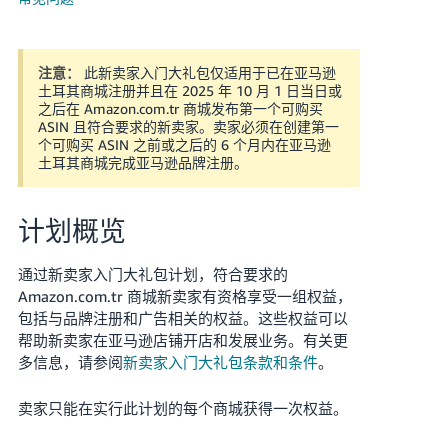
- GB
Deutsch
此新卖家入门大礼包仅适用于已在亚马逊
注意：
- DE
土耳其商城注册并且在 2025 年 10 月 1 日当日或
之后在 Amazon.com.tr 商城发布第一个可购买
Türk
ASIN 且符合要求的新卖家。卖家必须在创建第一
中
个可购买 ASIN 之前或之后的 6 个月内在亚马逊
- TR
文
土耳其商城完成亚马逊品牌注册。
登
录
计划概览
注
通过新卖家入门大礼包计划，符合要求的
册
Amazon.com.tr 商城新卖家有资格享受一组权益，
包括与品牌注册和广告相关的权益。这些权益可以
帮助新卖家在亚马逊店铺开店和发展业务。有关更
多信息，请参阅
新卖家入门大礼包条款和条件
。
卖家只能在实行此计划的每个商城获得一次权益。