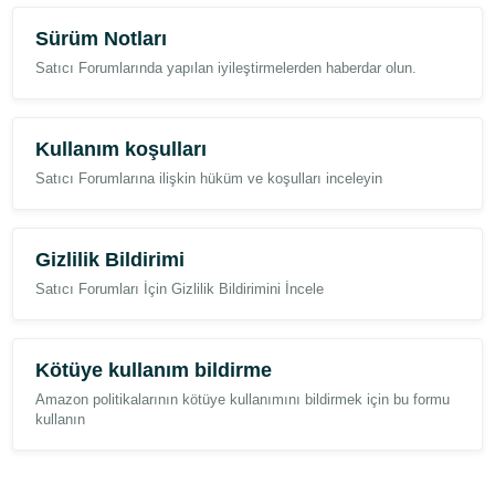
eksiksiz şekilde uymak istiyorum.
Sürüm Notları
İlginiz ve hesabımı yeniden değerlendirdiğiniz için teşekkür ederim.
Satıcı Forumlarında yapılan iyileştirmelerden haberdar olun.
Saygılarımla,
SBUS Shop
Kullanım koşulları
Satıcı Forumlarına ilişkin hüküm ve koşulları inceleyin
Gizlilik Bildirimi
Satıcı Forumları İçin Gizlilik Bildirimini İncele
Kötüye kullanım bildirme
Amazon politikalarının kötüye kullanımını bildirmek için bu formu
kullanın