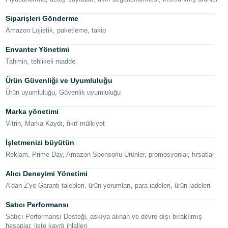
Siparişleri Gönderme
Türk
Amazon Lojistik, paketleme, takip
- TR
Envanter Yönetimi
Tahmin, tehlikeli madde
Türk
Ürün Güvenliği ve Uyumluluğu
Ürün uyumluluğu, Güvenlik uyumluluğu
Giriş
yap
Marka yönetimi
Vitrin, Marka Kaydı, fikrî mülkiyet
Hesap
Aç
İşletmenizi büyütün
Reklam, Prime Day, Amazon Sponsorlu Ürünler, promosyonlar, fırsatlar
Alıcı Deneyimi Yönetimi
A'dan Z'ye Garanti talepleri, ürün yorumları, para iadeleri, ürün iadeleri
Satıcı Performansı
Satıcı Performansı Desteği, askıya alınan ve devre dışı bırakılmış
hesaplar, liste kaydı ihlalleri