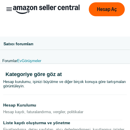
Hesap Aç
Satıcı forumları
Forumlar
Ev
Görüşmeler
中
Kategoriye göre göz at
文
Hesap kurulumu, işinizi büyütme ve diğer birçok konuya göre tartışmaları
-
görüntüleyin.
CN
English
Hesap Kurulumu
- GB
Hesap kaydı, faturalandırma, vergiler, politikalar
Deutsch
Liste kaydı oluşturma ve yönetme
- DE
Fiyatlandırma, detay sayfaları, alıcı değerlendirmesi, kısıtlanmış ürünler