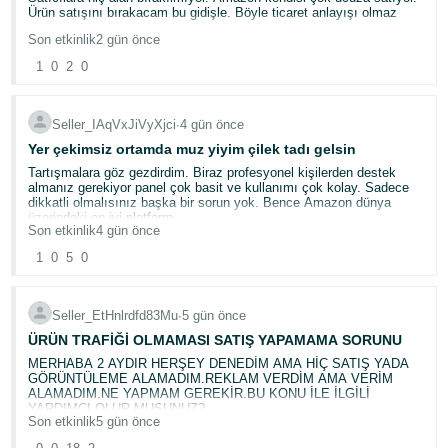
more than five months is exceptionally long and is having a serious
Ürün satışını bırakacam bu gidişle. Böyle ticaret anlayışı olmaz
impact on my business.
I respectfully request that the appropriate team review these cases,
Son etkinlik
2 gün önce
provide a status update, and complete the reimbursement process
as soon as possible.
1
0
2
0
Thank you for your time and support.
Seller_IAqVxJiVyXjci
∙
4 gün önce
Yer çekimsiz ortamda muz yiyim çilek tadı gelsin
Tartışmalara göz gezdirdim. Biraz profesyonel kişilerden destek
almanız gerekiyor panel çok basit ve kullanımı çok kolay. Sadece
dikkatli olmalısınız başka bir sorun yok. Bence Amazon dünya
üzerindeki en iyi platform.
Son etkinlik
4 gün önce
1
0
5
0
Seller_EtHnlrdfd83Mu
∙
5 gün önce
ÜRÜN TRAFİĞİ OLMAMASI SATIŞ YAPAMAMA SORUNU
MERHABA 2 AYDIR HERŞEY DENEDİM AMA HİÇ SATIŞ YADA
GÖRÜNTÜLEME ALAMADIM.REKLAM VERDİM AMA VERİM
ALAMADIM.NE YAPMAM GEREKİR.BU KONU İLE İLGİLİ
YARDIMCI OLUR MUSUNUZ?
Son etkinlik
5 gün önce