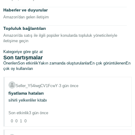
Haberler ve duyurular
Amazon'dan gelen iletişim
Topluluk bağlantıları
Amazon'da satış ile ilgili popüler konularda topluluk yöneticileriyle
iletişime geçin
Kategoriye göre göz at
Son tartışmalar
Önerilen
Son etkinlik
Yakın zamanda oluşturulanlar
En çok görüntülenen
En
çok oy kullanılan
Seller_Y54iwgCV1FcwY
∙
3 gün önce
fiyatlama hataları
sihirli yelkenliler kitabı
Son etkinlik
3 gün önce
0
0
1
0