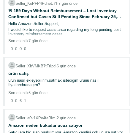
Seller_KoPFP4PdneEYI
∙
7 gün önce
🚨 159 Days Without Reimbursement – Lost Inventory
Confirmed but Cases Still Pending Since February 25,
2026
Hello Amazon Seller Support,
I would like to request assistance regarding my long-pending Lost
Inventory reimbursement cases.
My cases have been pending since February 25, 2026. As of today,
Son etkinlik
7 gün önce
159 days have passed.
0
0
0
0
Related Case IDs:
12584027242
Seller_XbVMKB7tFrIpd
∙
6 gün önce
12585331632
ürün satiş
12567620532
ürün nasıl ekleyebilirim.satmak istediğim ürünü nasıl
fiyatlandıracagım?
Escalation Case ID:
Son etkinlik
5 gün önce
12930824062
0
0
6
1
Amazon has already confirmed that the inventory is lost, and I have
provided all requested information and documentation.
Seller_a0v1XPo4faRIm
∙
2 gün önce
However, despite the inventory already being confirmed as lost, my
reimbursement has still not been completed after 159 days.
Amazon neden bukadar ucuz satıyor
I fully understand that investigations can take time, but a delay of
Satıcılara hiç alan bırakılmıyor. Amazon kendisi çok ucuza satıyor.