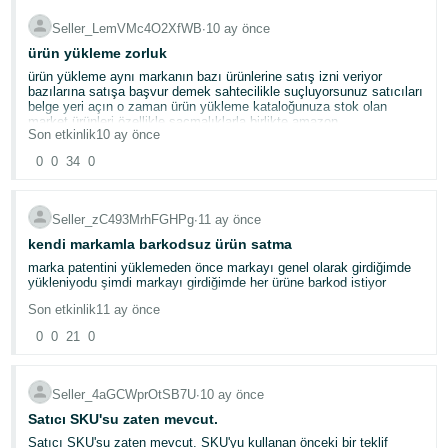
Seller_LemVMc4O2XfWB
∙
10 ay önce
ürün yükleme zorluk
ürün yükleme aynı markanın bazı ürünlerine satış izni veriyor
bazılarına satışa başvur demek sahtecilikle suçluyorsunuz satıcıları
belge yeri açın o zaman ürün yükleme kataloğunuza stok olan
market ürünleri özellikle saçmalıklarla birlikte amazon
Son etkinlik
10 ay önce
0
0
34
0
Seller_zC493MrhFGHPg
∙
11 ay önce
kendi markamla barkodsuz ürün satma
marka patentini yüklemeden önce markayı genel olarak girdiğimde
yükleniyodu şimdi markayı girdiğimde her ürüne barkod istiyor
Son etkinlik
11 ay önce
0
0
21
0
Seller_4aGCWprOtSB7U
∙
10 ay önce
Satıcı SKU'su zaten mevcut.
Satıcı SKU'su zaten mevcut. SKU'yu kullanan önceki bir teklif