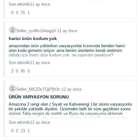
alamayacağımı, Amazon'un bazı markalara muafiyet vermediğini
Son etkinlik
11 ay önce
söyledi. Daha önce böyle bir şey yaşayan var mı?
Türk
0
0
75
1
- TR
Seller_ryoMv1AieqjqV
∙
11 ay önce
harici ürün kodum yok
Türk
amazondan ürün yüklerken varyasyonlar kısmında benden harici
ürün kodu girmemi istiyor. ama benim ürünlerim kendi üretimim
olduğu için harici ürün kodum yok. ne yapmam gerekiyor?
Giriş
Son etkinlik
11 ay önce
yap
2
0
95
0
Hesap
Aç
Seller_MKZDxTQjPBt3c
∙
12 ay önce
ÜRÜN VARYASYON SORUNU
Amazona 2 rengi olan ( Siyah ve Kahverengi ) bir ürünü varyasyonlu
bir şekilde yükledik diyelim. Üzerinden belli bir süre geçtikten sonra
ürünün Taba rengini de ürettik ve Bunu da varyasyona eklemek
istiyorum. Ancak ekleyemiyorum. Sistem bu şekilde mi yoksa ben
Son etkinlik
12 ay önce
mi bir hata yapıyorum ?
0
0
23
1