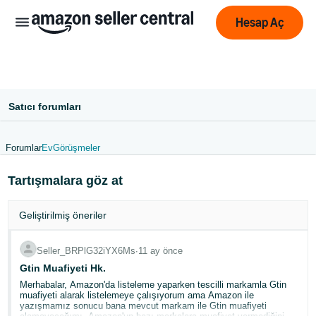
Hesap Aç
Satıcı forumları
Forumlar
Ev
Görüşmeler
中
Tartışmalara göz at
文
-
Geliştirilmiş öneriler
CN
English
Seller_BRPlG32iYX6Ms
∙
11 ay önce
- GB
Gtin Muafiyeti Hk.
Merhabalar, Amazon'da listeleme yaparken tescilli markamla Gtin
muafiyeti alarak listelemeye çalışıyorum ama Amazon ile
Deutsch
yazışmamız sonucu bana mevcut markam ile Gtin muafiyeti
- DE