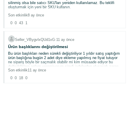
silinmiş olsa bile satıcı SKU'ları yeniden kullanılamaz. Bu teklifi
oluşturmak için yeni bir SKU kullanın.
Son etkinlik
8 ay önce
her bir ürünümde farklı sku olmasına rağmen böyle bir hata alıyorum
nasıl çözümleyebilirim?
0
0
43
1
Seller_VBygvlxQUd1xG
∙
11 ay önce
Ürün başlıklarını değiştirilmesi
Bu ürün başlıkları neden sürekli değiştiriliyor 1 yıldır satış yaptığım
ürün başlığına bugün 2 adet diye ekleme yapılmış ne fiyat tutuyor
ne sipariş böyle bir saçmalık olabilir mi kim müsaade ediyor bu
değişikliklere anlam veremiyorum şimdi iadelerden oluşacak zararı
Son etkinlik
11 ay önce
kim karşılayacak!!! Yeter artık bu işe bir düzen getirilsin her ay liste
kayıtlarıyla uğraşmaktan şıkıntı geldi.
0
0
18
0