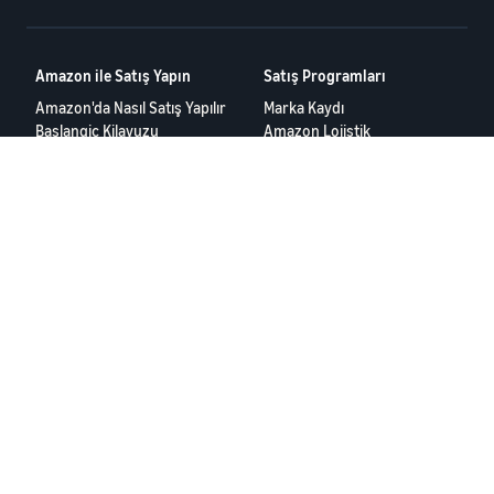
Amazon ile Satış Yapın
Satış Programları
Amazon'da Nasıl Satış Yapılır
Marka Kaydı
Baslangic Kilavuzu
Amazon Lojistik
Amazon Global Satis
Reklamcilik
Kaynaklar
Hasılat Hesaplayıcı
Satıcı forumları
Yardım Merkezi
Satıcı Eğitim Programı
Kullanım Koşulları
Gizlilik Bildirimi
© 2025 Amazon.com Services LLC.