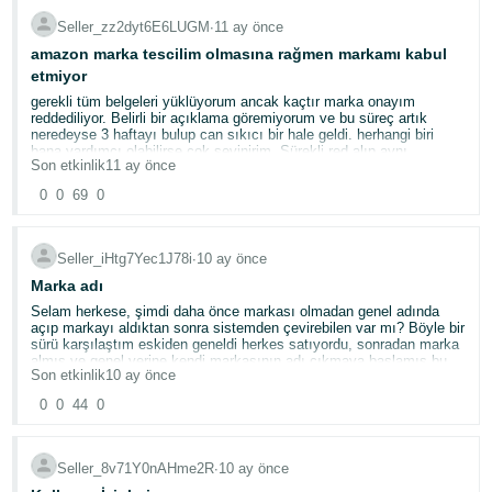
Seller_zz2dyt6E6LUGM
∙
11 ay önce
amazon marka tescilim olmasına rağmen markamı kabul
etmiyor
gerekli tüm belgeleri yüklüyorum ancak kaçtır marka onayım
reddediliyor. Belirli bir açıklama göremiyorum ve bu süreç artık
neredeyse 3 haftayı bulup can sıkıcı bir hale geldi. herhangi biri
bana yardımcı olabilirse çok sevinirim. Sürekli red alıp aynı
Son etkinlik
11 ay önce
serüveni yaşamaktan sıkıldım.Ayrıca her red alışımdan sonra
sorununuzu çözmenizde yardımcı olduk mu diye mail
0
0
69
0
alıyorum.Diğer tüm pazar yerlerinde markamız onaylandı ve satışa
bile başladığımız oldu ancak amazon ile sürecin başından beri
uğraşıyorum ve bir marka tescilini elimdeki belgeler yeterli olmasına
rağmen alamıyorum. Destek bekliyorum.
Seller_iHtg7Yec1J78i
∙
10 ay önce
Marka adı
Selam herkese, şimdi daha önce markası olmadan genel adında
açıp markayı aldıktan sonra sistemden çevirebilen var mı? Böyle bir
sürü karşılaştım eskiden geneldi herkes satıyordu, sonradan marka
almış ve genel yerine kendi markasının adı çıkmaya başlamış bu
Son etkinlik
10 ay önce
nasıl oluyor? ben bunu amazona sorduğumda mümkün değil dendi
görsellerle kanıt gösterdim bu nasıl oldu dedim cevap veremediler.
0
0
44
0
çözümü bilen var mı ben deniyorum olmuyor hata veriyor
değiştirilemez diyor
Seller_8v71Y0nAHme2R
∙
10 ay önce