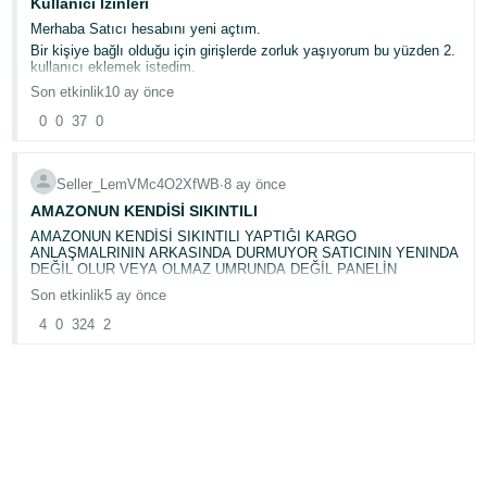
Kullanıcı İzinleri
Merhaba Satıcı hesabını yeni açtım.
Bir kişiye bağlı olduğu için girişlerde zorluk yaşıyorum bu yüzden 2.
kullanıcı eklemek istedim.
2. kişiye e-posta ile davet gönderdim ve kabul etti ama eklenen
Son etkinlik
10 ay önce
kişilerde onay bekliyor kısmında duruyor, 2. kişi kendi giriş
yapamıyor.
0
0
37
0
Seller_LemVMc4O2XfWB
∙
8 ay önce
AMAZONUN KENDİSİ SIKINTILI
AMAZONUN KENDİSİ SIKINTILI YAPTIĞI KARGO
ANLAŞMALRININ ARKASINDA DURMUYOR SATICININ YENINDA
DEĞİL OLUR VEYA OLMAZ UMRUNDA DEĞİL PANELİN
Son etkinlik
5 ay önce
4
0
324
2