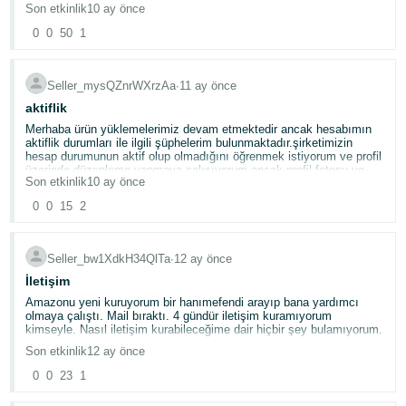
Son etkinlik
10 ay önce
0
0
50
1
Türk
- TR
Seller_mysQZnrWXrzAa
∙
11 ay önce
aktiflik
Türk
Merhaba ürün yüklemelerimiz devam etmektedir ancak hesabımın
aktiflik durumları ile ilgili şüphelerim bulunmaktadır.şirketimizin
hesap durumunun aktif olup olmadığını öğrenmek istiyorum ve profil
üzerinde düzenleme yapmaya çalışıyorum ancak profil fotosu ve
Giriş
Son etkinlik
10 ay önce
ürün güncellemeleri ile ilgili sıkıntı yaşamaktayım.
yap
0
0
15
2
Hesap
Aç
Seller_bw1XdkH34QlTa
∙
12 ay önce
İletişim
Amazonu yeni kuruyorum bir hanımefendi arayıp bana yardımcı
olmaya çalıştı. Mail bıraktı. 4 gündür iletişim kuramıyorum
kimseyle. Nasıl iletişim kurabileceğime dair hiçbir şey bulamıyorum.
Son etkinlik
12 ay önce
0
0
23
1