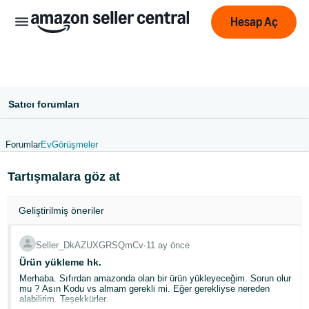
Hesap Aç
Satıcı forumları
Forumlar
Ev
Görüşmeler
中
Tartışmalara göz at
文
-
Geliştirilmiş öneriler
CN
English
Seller_DkAZUXGRSQmCv
∙
11 ay önce
- GB
Ürün yükleme hk.
Merhaba. Sıfırdan amazonda olan bir ürün yükleyeceğim. Sorun olur
mu ? Asın Kodu vs almam gerekli mi. Eğer gerekliyse nereden
Deutsch
alabilirim. Teşekkürler.
- DE