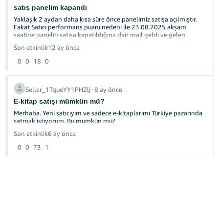
mı?
satış panelim kapandı
Yaklaşık 2 aydan daha kısa süre önce panelimiz satışa açılmıştır.
Daha önce böyle bir durum yaşayan oldu mu, nasıl çözdünüz?
Fakat Satıcı performans puanı nedeni ile 23.08.2025 akşam
saatine panelin satışa kapatıldığına dair mail geldi ve gelen
siparişlerimiz de iptal edildi. Satıcı puanı, daha yeni satışa başlamış
Bu hesaplara erişim sağlasak sorunları çözeceğiz ama hangi
Son etkinlik
12 ay önce
bir firma için bu kadar kısa bir sürede hangi performansta olmalı??
hesaplar olduğunu bilmediğimiz için ilerleyemiyoruz.
satışa devam edip puanımızı artırmamız için panelin yeniden satışa
0
0
18
0
açılmasını talep ederiz.
Amazon konusunda deneyimi olan varsa tecrübelerini
paylaşırsanız çok sevinirim.
Seller_1TqueYY1PHZlj
∙
8 ay önce
E-kitap satışı mümkün mü?
Merhaba. Yeni satıcıyım ve sadece e-kitaplarımı Türkiye pazarında
satmak istiyorum. Bu mümkün mü?
Son etkinlik
6 ay önce
0
0
73
1