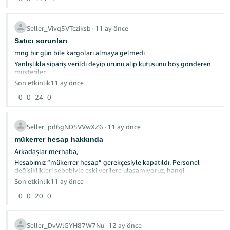
95.000 tl kaynak dondurmak ne demek, biz 95.000 tl için 75.000
para harcıyoruz. Amacınız satıcılarınızı iflas ettirmekmi?
Seller_Vivq5VTcziksb
∙
11 ay önce
Satıcı sorunları
mng bir gün bile kargoları almaya gelmedi
Yanlışlıkla sipariş verildi deyip ürünü alıp kutusunu boş gönderen
müşteriler
Sonrada şikayet edip mağazayı devre dışı bırakan insanlar
Son etkinlik
11 ay önce
Sırf yorum yapmak için ürün alıp sonrada iade eden insanlar
0
0
24
0
2-3 aylık mağazayım çektiklerimize bakın
Seller_pd6gND5VVwXZ6
∙
11 ay önce
mükerrer hesap hakkında
Arkadaşlar merhaba,
Hesabımız “mükerrer hesap” gerekçesiyle kapatıldı. Personel
değişiklikleri sebebiyle eski verilere ulaşamıyoruz, hangi
hesapların mükerrer olduğunu da bilmiyoruz. Amazon’a defalarca
Son etkinlik
11 ay önce
case açtık, KEPT üzerinden de yazdık ama net bir dönüş alamadık.
0
0
20
0
Bu durumda:
Seller_DvWlGYH87W7Nu
∙
12 ay önce
Amazon hangi hesapların mükerrer olduğunu öğrenmemizi sağlar