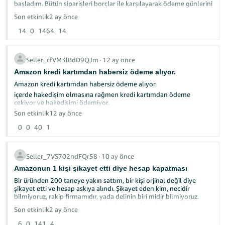
başladım. Bütün siparişleri borçlar ile karşılayarak ödeme günlerini
hesap kesim tarihleri ile örtüştürmeye çalıştım.
Son etkinlik
2 ay önce
Türk
Tarafıma ait olan meblağları alakasız nedenler ile kesen veya
donduran Amazon son vakasında da 3 tane kesin itiraz
- TR
14
0
1464
14
göndermeme rağmen 2 tanesini kabul etmedi ve birini de daha
incelemekte (!)
1 aydır bankada borcum faize bindi+Tedarikçilere ödeme
Seller_cfVM3lBdD9QJm
∙
12 ay önce
yapamadım+vergi konusu zaten cabası
Türk
Amazon kredi kartımdan habersiz ödeme alıyor.
Profesyonelce çalışan (!)destek ekibinden yardımlar istedim ancak
ban yazılan maillerin aynısını okumaktan başka bir yarıdmda
Amazon kredi kartımdan habersiz ödeme alıyor.
bulunamadılar.
içerde hakedişim olmasına rağmen kredi kartımdan ödeme
Giriş
AMAZON güçlü bir kurum olduğu ve bizim hukuki yollar ile
çekiyor ve hakedişimi ödemiyor.
yap
yapacağımız başvuruların alehimize sonuçlanacağını bilen Amazon
kartımı iptal ettim bu seferde hesabı bloke ettiler.
Son etkinlik
12 ay önce
hakkımı resmen yemiştir.
bunu yaşayan var mı? sırf bu sebeple amazondaki satışlarımızı
Hesap
0
0
40
1
Burada hiçbir marka veya kötülememekle birlikte ADİL OLMAYAN
sonlandıracağız.
Aç
KARARLAR VE AMATÖRCE ÇALIŞANLAR yüzünden hakkım yendi.
Bunu gören herkesten yardım talep etmekteyim ve asla
susmayacağım.
Seller_7VS702ndFQr58
∙
10 ay önce
Hepinize sonsuz şükranlarımı sunmaktayım.
Amazonun 1 kişi şikayet etti diye hesap kapatması
Bir üründen 200 taneye yakın sattım, bir kişi orjinal değil diye
şikayet etti ve hesap askıya alındı. Şikayet eden kim, necidir
bilmiyoruz, rakip firmamıdır, yada delinin biri midir bilmiyoruz.
Ama kurumsalız. Ben satıcısına bu kadar sahip çıkmayan başka
Son etkinlik
2 ay önce
platform görmedim. %5 i 10 u olur anlarım ama 1 sipariş yaa, biz
babamızın hayrına çalışıyoruz tabi. ver adamın 600 lirasını iade et,
6
0
141
4