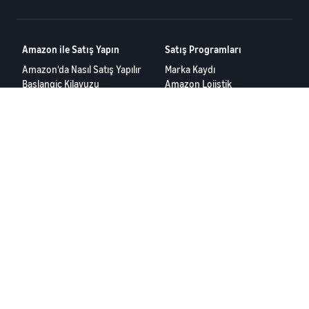
Amazon ile Satış Yapın
Satış Programları
Amazon'da Nasıl Satış Yapılır
Marka Kaydı
Baslangic Kilavuzu
Amazon Lojistik
Amazon Global Satis
Reklamcilik
Kaynaklar
Hasılat Hesaplayıcı
Satıcı forumları
Yardım Merkezi
Satıcı Eğitim Programı
Kullanım Koşulları
Gizlilik Bildirimi
© 2025 Amazon.com Services LLC.