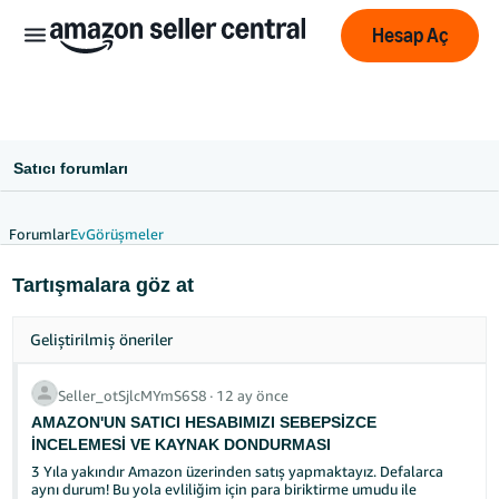
Hesap Aç
Satıcı forumları
Forumlar
Ev
Görüşmeler
中
Tartışmalara göz at
文
-
Geliştirilmiş öneriler
CN
English
Seller_otSjlcMYmS6S8
∙
12 ay önce
- GB
AMAZON'UN SATICI HESABIMIZI SEBEPSİZCE
İNCELEMESİ VE KAYNAK DONDURMASI
Deutsch
3 Yıla yakındır Amazon üzerinden satış yapmaktayız. Defalarca
aynı durum! Bu yola evliliğim için para biriktirme umudu ile
- DE