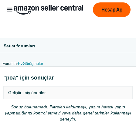
Hesap Aç
Satıcı forumları
Forumlar
Ev
Görüşmeler
中
"poa" için sonuçlar
文
-
Geliştirilmiş öneriler
CN
Sonuç bulunamadı. Filtreleri kaldırmayı, yazım hatası yapıp
English
yapmadığınızı kontrol etmeyi veya daha genel terimler kullanmayı
- GB
deneyin.
Deutsch
- DE