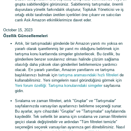
grupta sabitlendiğini görürsünüz. Sabitlenmiş tartışmalar, önemli
duyurulara yönelik farkındalık oluşturur, Topluluk Yöneticisi ve iş
ortağı ekibi tarafından üretilen içerikleri öne çıkarır ve satıcıları
canlı Ask Amazon etkinliklerimize davet eder.
October 15, 2023
Özellik Güncellemeleri
Artık, bir tartışmadaki gönderide bir Amazon yanıtı mı yoksa en
yararlı olarak işaretlenmiş bir yanıt mı olduğunu belirtmek için
tartışma konu kartlarında simgeler gösterilecek. Bu özellik, bu
gönderilere benzer sorularınız olması halinde çözüm sağlama
olasılığı daha yüksek olan gönderileri belirlemenize yardımcı
olacak. En yararlı yanıtları, Amazon yanıtlarını ve tartışma
başlıklarınızı bulmak için
tartışma aramasındaki hızlı filtreleri
de
kullanabilirsiniz. Yeni simgelerin nasıl göründüğünü görmek için
Yeni forum özelliği: Tartışma konularındaki simgeler
sayfasına
gidin.
Sıralama ve zaman filtreleri, artık "Gruplar" ve "Tartışmalar"
sayfalarınızda varsayılan ayarlarınızı belirleme seçeneği sunar.
Bu ayarlar, aynı cihazdaki "Gruplar" ve "Tartışmalar" sayfalarında
kaydedilir. Tek seferlik bir arama için sıralama ve zaman filtrelerini
geçici olarak değiştirebilir ve ardından "Tüm filtreleri temizle"
seçeneğini seçerek varsayılan ayarınıza geri dönebilirsiniz. Nasıl