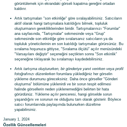
görüntülemek için ekrandaki görseli kapatma gereğini ortadan
kaldırır.
Türk
- TR
Artık tartışmaları "son etkinliğe" göre sıralayabilirsiniz. Satıcıların
aktif olarak hangi tartışmalara katıldığını bilmek, topluluk
oluşturmanın gerekliliklerinden biridir. Tartışmalarınızı "Forumlar"
ana sayfasında, "Tartışmalar" sekmesinde veya "Grup"
sekmesinde son etkinliğe göre sıralarsanız satıcıların ya da
Türk
topluluk yöneticilerinin en son katıldığı tartışmaları görürsünüz. Bu
sıralama hoşunuza gittiyse, "Sıralama ölçütü" açılır menüsündeki
Giriş
"Varsayılanı değiştir" seçeneğini seçtikten sonra "Son etkinlik"
yap
seçeneğine tıklayarak bu sıralamayı kaydedebilirsiniz.
Artık
tartışma oluştururken, bir gönderiye yanıt verirken veya profil
Hesap
fotoğrafınızı düzenlerken
forumlara yüklediğiniz her görselin
Aç
yükleme durumunu göreceksiniz. Daha önce görseller "Gönderi
oluşturma" bölümüne yüklenirdi ve bir sorun tespit edilmesi
halinde görsellerin neden yüklenemediğini belirten bir hata
görürdünüz. Yükleme açılır penceresi, hangi görselde sorun
yaşandığını ve sorunun ne olduğunu tam olarak gösterir. Böylece
satıcı forumlarında paylaşımda bulunurken düzeltme
yapabilirsiniz.
January 1, 2024
Özellik Güncellemeleri