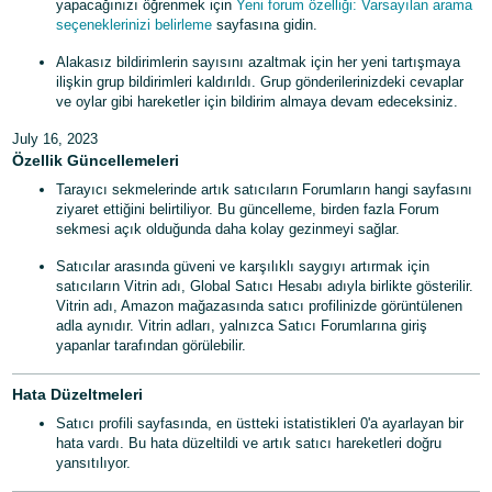
yapacağınızı öğrenmek için
Yeni forum özelliği: Varsayılan arama
seçeneklerinizi belirleme
sayfasına gidin.
Alakasız bildirimlerin sayısını azaltmak için her yeni tartışmaya
ilişkin grup bildirimleri kaldırıldı. Grup gönderilerinizdeki cevaplar
ve oylar gibi hareketler için bildirim almaya devam edeceksiniz.
July 16, 2023
Özellik Güncellemeleri
Tarayıcı sekmelerinde artık satıcıların Forumların hangi sayfasını
ziyaret ettiğini belirtiliyor. Bu güncelleme, birden fazla Forum
sekmesi açık olduğunda daha kolay gezinmeyi sağlar.
Satıcılar arasında güveni ve karşılıklı saygıyı artırmak için
satıcıların Vitrin adı, Global Satıcı Hesabı adıyla birlikte gösterilir.
Vitrin adı, Amazon mağazasında satıcı profilinizde görüntülenen
adla aynıdır. Vitrin adları, yalnızca Satıcı Forumlarına giriş
yapanlar tarafından görülebilir.
Hata Düzeltmeleri
Satıcı profili sayfasında, en üstteki istatistikleri 0'a ayarlayan bir
hata vardı. Bu hata düzeltildi ve artık satıcı hareketleri doğru
yansıtılıyor.