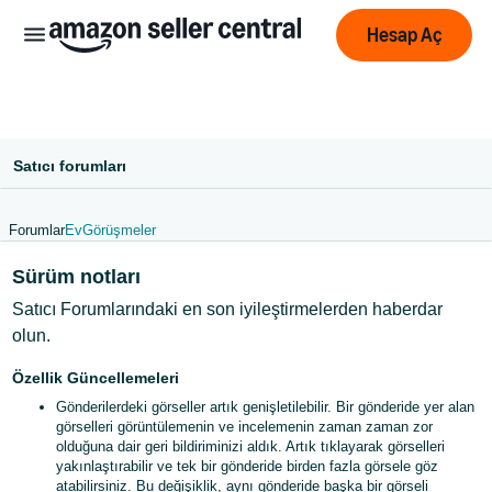
Hesap Aç
Satıcı forumları
Forumlar
Ev
Görüşmeler
中
Sürüm notları
文
Satıcı Forumlarındaki en son iyileştirmelerden haberdar
-
olun.
CN
Özellik Güncellemeleri
English
Gönderilerdeki görseller artık genişletilebilir. Bir gönderide yer alan
- GB
görselleri görüntülemenin ve incelemenin zaman zaman zor
olduğuna dair geri bildiriminizi aldık. Artık tıklayarak görselleri
Deutsch
yakınlaştırabilir ve tek bir gönderide birden fazla görsele göz
- DE
atabilirsiniz. Bu değişiklik, aynı gönderide başka bir görseli