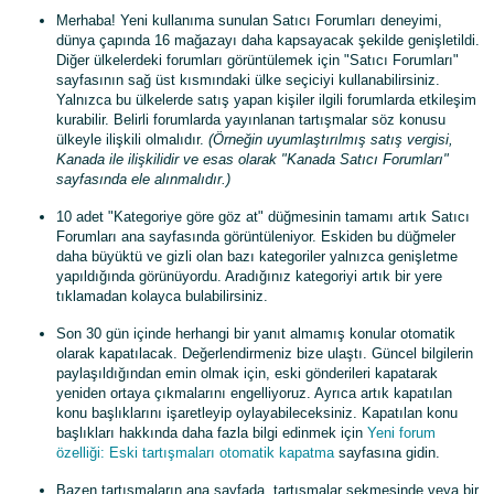
Merhaba! Yeni kullanıma sunulan Satıcı Forumları deneyimi,
dünya çapında 16 mağazayı daha kapsayacak şekilde genişletildi.
Diğer ülkelerdeki forumları görüntülemek için "Satıcı Forumları"
sayfasının sağ üst kısmındaki ülke seçiciyi kullanabilirsiniz.
Yalnızca bu ülkelerde satış yapan kişiler ilgili forumlarda etkileşim
kurabilir. Belirli forumlarda yayınlanan tartışmalar söz konusu
ülkeyle ilişkili olmalıdır.
(Örneğin uyumlaştırılmış satış vergisi,
Kanada ile ilişkilidir ve esas olarak "Kanada Satıcı Forumları"
sayfasında ele alınmalıdır.)
10 adet "Kategoriye göre göz at" düğmesinin tamamı artık Satıcı
Forumları ana sayfasında görüntüleniyor. Eskiden bu düğmeler
daha büyüktü ve gizli olan bazı kategoriler yalnızca genişletme
yapıldığında görünüyordu. Aradığınız kategoriyi artık bir yere
tıklamadan kolayca bulabilirsiniz.
Son 30 gün içinde herhangi bir yanıt almamış konular otomatik
olarak kapatılacak. Değerlendirmeniz bize ulaştı. Güncel bilgilerin
paylaşıldığından emin olmak için, eski gönderileri kapatarak
yeniden ortaya çıkmalarını engelliyoruz. Ayrıca artık kapatılan
konu başlıklarını işaretleyip oylayabileceksiniz. Kapatılan konu
başlıkları hakkında daha fazla bilgi edinmek için
Yeni forum
özelliği: Eski tartışmaları otomatik kapatma
sayfasına gidin.
Bazen tartışmaların ana sayfada, tartışmalar sekmesinde veya bir